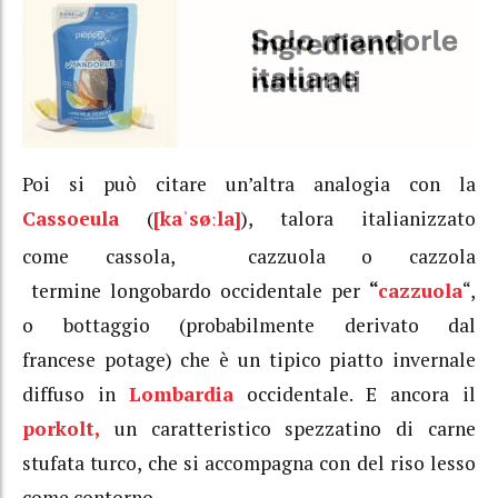
Poi si può citare un’altra analogia con la
Cassoeula
(
[kaˈsøːla]
), talora italianizzato
come cassola,
cazzuola o cazzola
termine longobardo occidentale per
“
cazzuola
“,
o bottaggio (probabilmente derivato dal
francese
potage
) che è un tipico piatto invernale
diffuso in
Lombardia
occidentale. E ancora il
porkolt,
un caratteristico spezzatino di carne
stufata turco, che si accompagna con del riso lesso
come contorno.