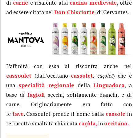
di
carne
e risalente alla
cucina medievale
, oltre
ad essere citata nel
Don Chisciotte
,
di Cervantes
.
L’affinità con essa si riscontra anche nel
cassoulet
(dall’occitano
cassolet
, caçolet
) che è
una
specialità regionale
della
Linguadoca
, a
base di
fagioli
secchi, solitamente bianchi, e di
carne. Originariamente era fatto con
le
fave
. Cassoulet prende il nome dalla
cassole
in
terracotta smaltata chiamata
caçòla
,
in
occitano.