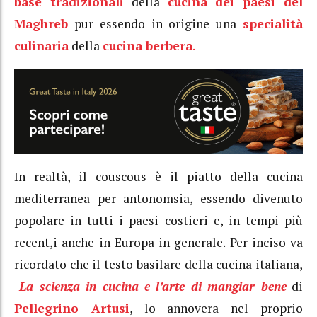
base
tradizionali
della
cucina dei paesi del
Maghreb
pur essendo in origine una
specialità
culinaria
della
cucina berbera
.
In realtà, il couscous è il piatto della cucina
mediterranea per antonomsia, essendo divenuto
popolare in tutti i paesi costieri e, in tempi più
recent,i anche in Europa in generale. Per inciso va
ricordato che il testo basilare della cucina italiana,
La scienza in cucina e l’arte di mangiar bene
di
Pellegrino Artusi
, lo annovera nel proprio