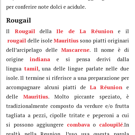
per conferire note dolci e acidule.
Rougail
Il
Rougail
della
Ile de La Réunion
e il
rougail
delle isole
Mauritius
sono piatti originari
dell’arcipelago delle
Mascarene
. Il nome è di
origine
indiana
e si pensa derivi dalla
lingua
tamil
, una delle lingue parlate nelle due
isole. Il termine si riferisce a una preparazione per
accompagnare alcuni piatti de
La Réunion
e
delle
Mauritius
. Molto piccante speziato, è
tradizionalmente composto da verdure e/o frutta
tagliata a pezzi, cipolle tritate e peperoni a cui
si possono aggiungere
combava
o
caloupilé
.
In
realtà nella Reunion, l’uso usa questa parola