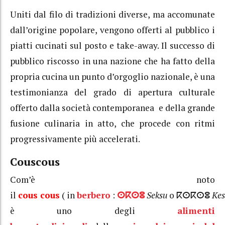
Uniti dal filo di tradizioni diverse, ma accomunate
dall’origine popolare, vengono offerti al pubblico i
piatti cucinati sul posto e take-away. Il successo di
pubblico riscosso in una nazione che ha fatto della
propria cucina un punto d’orgoglio nazionale, è una
testimonianza del grado di apertura culturale
offerto dalla società contemporanea e della grande
fusione culinaria in atto, che procede con ritmi
progressivamente più accelerati.
Couscous
Com’è noto
il
cous
cous
( in
berbero
:
ⵙⴽⵙⵓ
Seksu
o ⴽⵙⴽⵙⵓ
Kes
è uno degli
alimenti