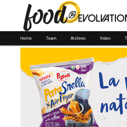
Home
Team
Archivio
Video
T