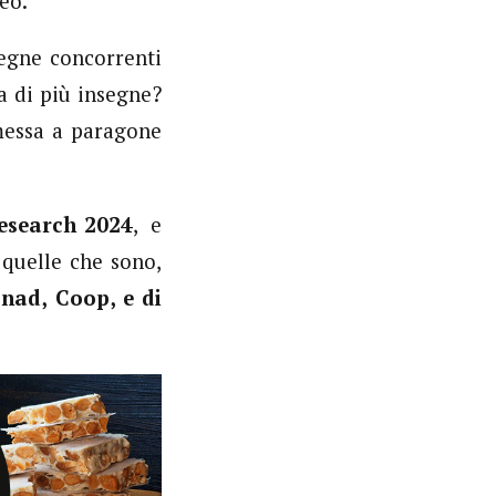
eo.
segne concorrenti
a di più insegne?
essa a paragone
esearch 2024
, e
 quelle che sono,
onad, Coop, e di