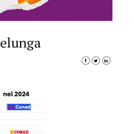
selunga
Interviste
PODCAST
WEBINAR