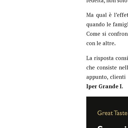
fedeltà, non solo
Ma qual è l’effe
quando le famigl
Come si confront
con le altre.
La risposta cons
che consiste nel
appunto, clienti
Iper Grande I.