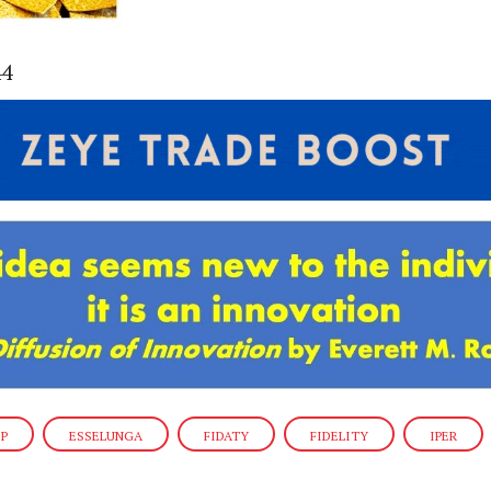
44
P
ESSELUNGA
FIDATY
FIDELITY
IPER