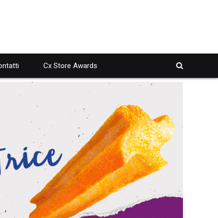
ntatti
Cx Store Awards