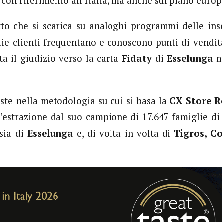
 con riferimento all’Italia, ma anche sul piano europ
tto che si scarica su analoghi programmi delle in
ie clienti frequentano e conoscono punti di vendit
a il giudizio verso la carta
Fidaty
di
Esselunga
m
iste nella metodologia su cui si basa la
CX Store R
l’estrazione dal suo campione di 17.647 famiglie di
 sia di
Esselunga
e, di volta in volta di
Tigros, C