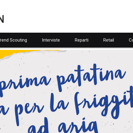
rend Scouting
Interviste
Reparti
Retail
Co