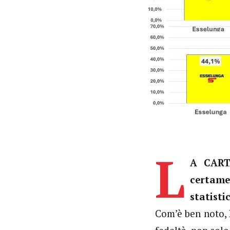
L
A CARTA
certam
statisti
Com’è ben noto,