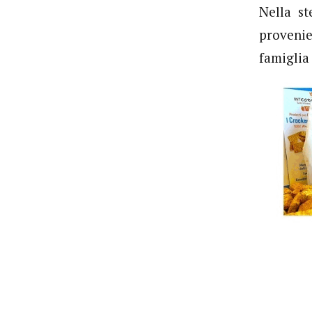
Nella s
proveni
famiglia