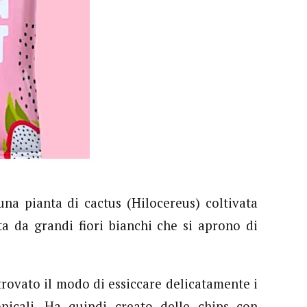
 una pianta di cactus (Hilocereus) coltivata
a da grandi fiori bianchi che si aprono di
rovato il modo di essiccare delicatamente i
ropicali. Ha quindi creato delle chips con