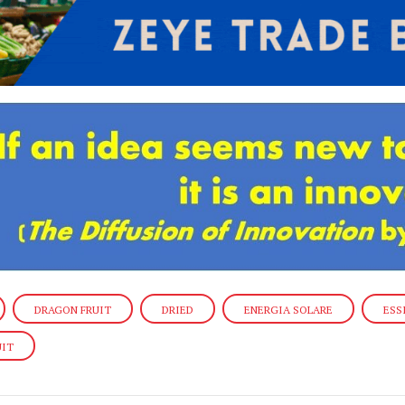
DRAGON FRUIT
DRIED
ENERGIA SOLARE
ESS
UIT