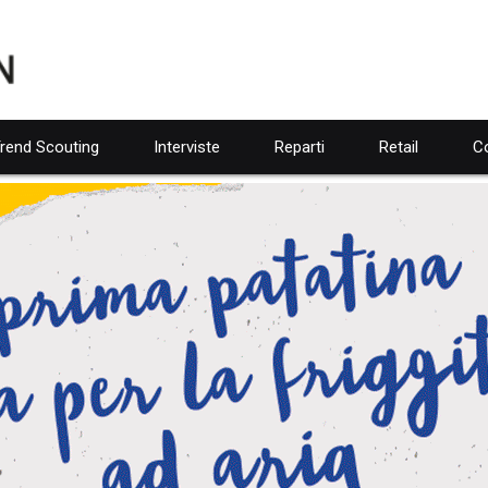
rend Scouting
Interviste
Reparti
Retail
Co