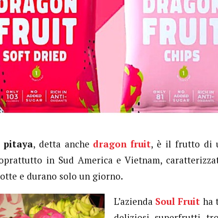
a
pitaya
, detta anche
dragon fruit
, è il frutto di
oprattutto in Sud America e Vietnam, caratterizzat
otte e durano solo un giorno.
L’azienda
Soul Fruit
ha t
deliziosi superfrutti t