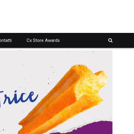
ntatti
Cx Store Awards