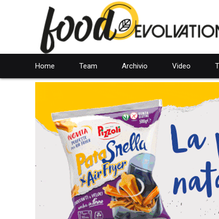
Home
Team
Archivio
Video
T