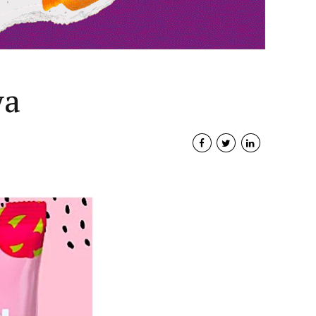
ya
Interviste
PODCAST
WEBINAR