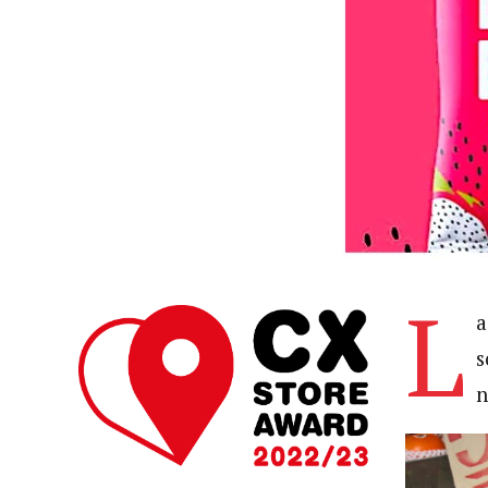
L
s
n