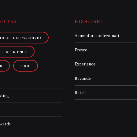
ED TAG
HIGHLIGHT
Alimentari confezionati
TICOLI DELL’ARCHIVIO
Fresco
AL EXPERIENCE
Experience
R
FOOD
Bevande
Retail
uting
Awards