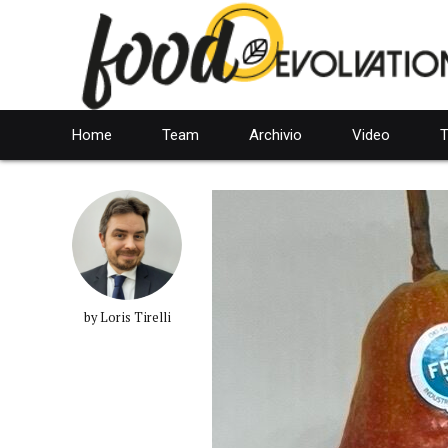
Home
Team
Archivio
Video
T
by Loris Tirelli