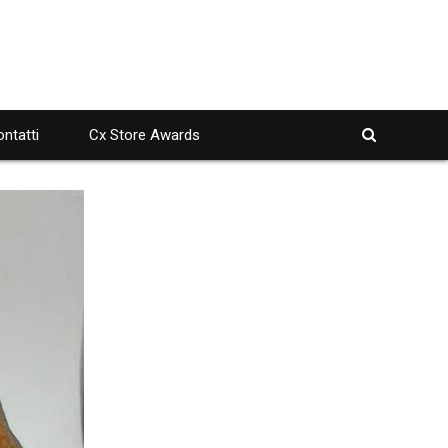
ntatti
Cx Store Awards