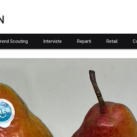
rend Scouting
Interviste
Reparti
Retail
Co