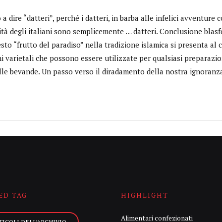
o a dire “datteri”, perché i datteri, in barba alle infelici avventure 
ità degli italiani sono semplicemente … datteri. Conclusione blasf
to “frutto del paradiso” nella tradizione islamica si presenta al
i varietali che possono essere utilizzate per qualsiasi preparazione
lle bevande. Un passo verso il diradamento della nostra ignoranza
ED TAG
HIGHLIGHT
Alimentari confezionati
TICOLI DELL’ARCHIVIO