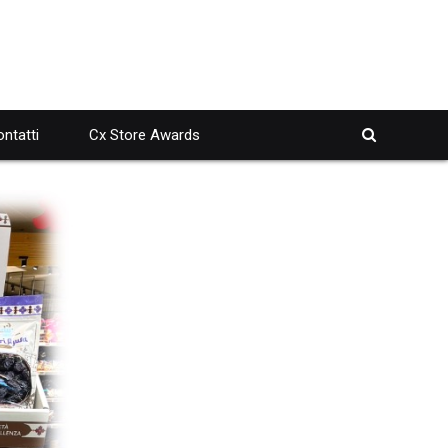
ntatti
Cx Store Awards