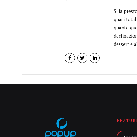
Si fa prest
quasi total
quanto ques
declinazion
dessert e a
FEATUR
GLI AR