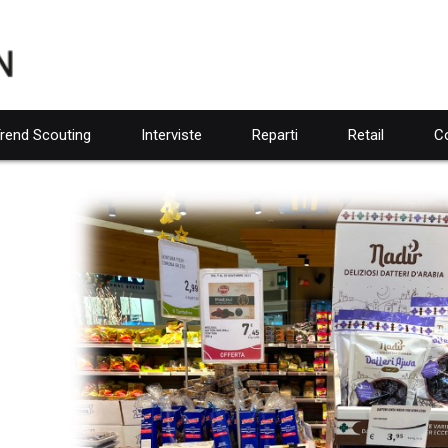
rend Scouting
Interviste
Reparti
Retail
Co