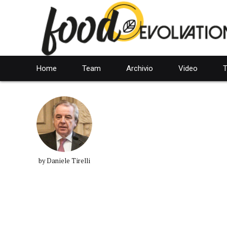
Home
Team
Archivio
Video
T
by Daniele Tirelli