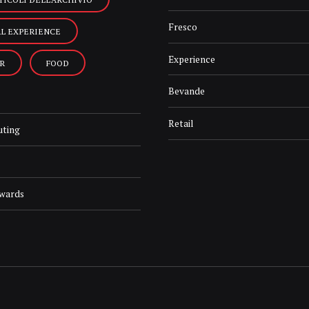
Fresco
AL EXPERIENCE
Experience
R
FOOD
Bevande
Retail
uting
Awards