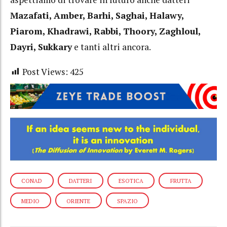
Mazafati, Amber, Barhi, Saghai, Halawy,
Piarom, Khadrawi, Rabbi, Thoory, Zaghloul,
Dayri, Sukkary
e tanti altri ancora.
Post Views:
425
CONAD
DATTERI
ESOTICA
FRUTTA
MEDIO
ORIENTE
SPAZIO