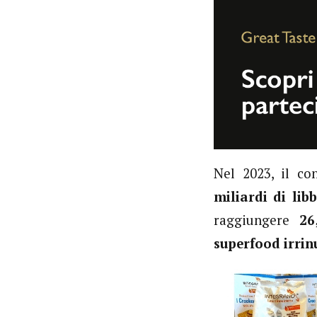
Nel 2023, il c
miliardi di lib
raggiungere
26
superfood
irrin