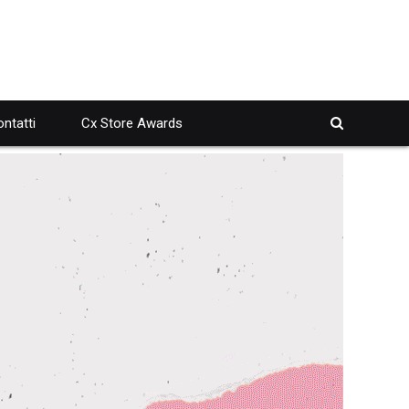
ntatti
Cx Store Awards