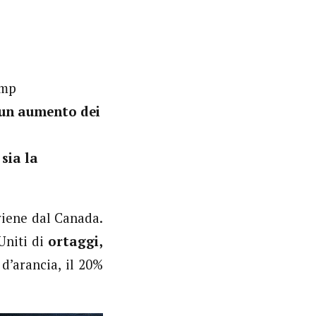
ump
 un aumento dei
sia la
viene dal Canada.
Uniti di
ortaggi,
d’arancia, il 20%