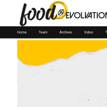
Home
Team
Archivio
Video
T