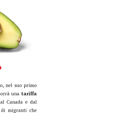
io, nel suo primo
mporrà una
tariffa
dal Canada e dal
 di migranti che