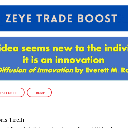
TATI UNITI
TRUMP
ris Tirelli