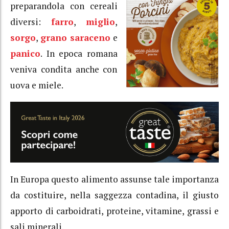
preparandola con cereali
diversi:
farro
,
miglio
,
sorgo
,
grano saraceno
e
panico
. In epoca romana
veniva condita anche con
uova e miele.
In Europa questo alimento assunse tale importanza
da costituire, nella saggezza contadina, il giusto
apporto di carboidrati, proteine, vitamine, grassi e
sali minerali.