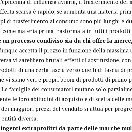
’epidemia di influenza aviaria, il trasferimento dei 
offerta scarsa è rapido, se aumenta una materia prim
mpi di trasferimento al consumo sono più lunghi e dur
a come materia prima trasformata in tutti i prodotti 
è un processo condiviso sia da chi offre la merce,
dunque accetta il prezzo in funzione della massima ut
ersa vi sarebbero brutali effetti di sostituzione, co
odotti di una certa fascia verso quelli di fascia di p
he vi siano veri e propri boom di prodotti di primo p
 Le famiglie dei consumatori mutano solo parzialm
nte le loro abitudini di acquisto e di scelta delle m
e dei maggiori prezzi del venduto si attua per progre
i entità diversa.
o ingenti extraprofitti da parte delle marche mul