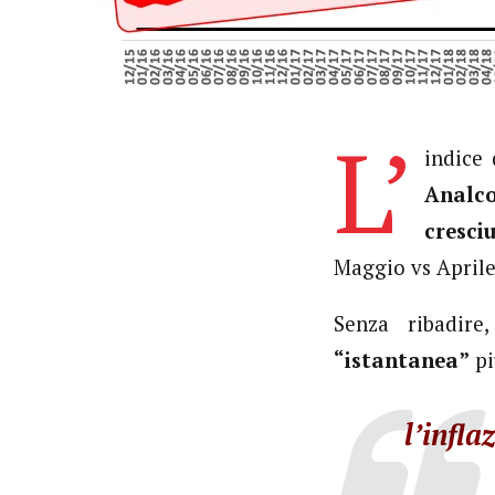
L’
indice
Analco
cresci
Maggio vs Aprile
Senza ribadire
“istantanea”
pi
l’infla