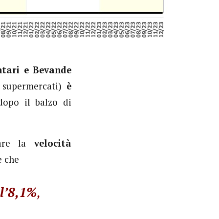
ntari e Bevande
i supermercati)
è
opo il balzo di
dare la
velocità
e che
ll’8,1%
,