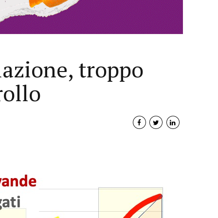
lazione, troppo
rollo
Interviste
PODCAST
WEBINAR