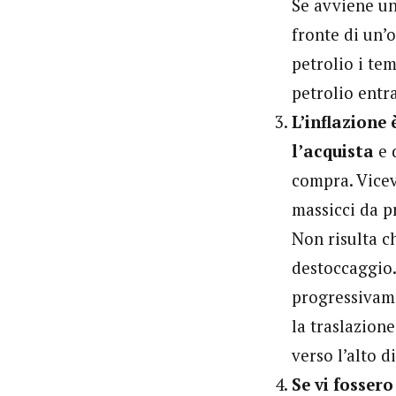
Se avviene un
fronte di un’
petrolio i te
petrolio entr
L’inflazione 
l’acquista
e 
compra. Vicev
massicci da pr
Non risulta c
destoccaggio.
progressivame
la traslazion
verso l’alto d
Se vi fosser