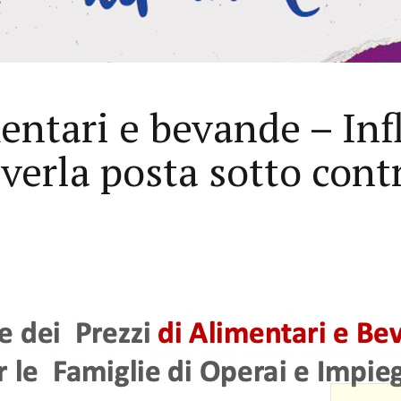
ntari e bevande – Inf
averla posta sotto cont