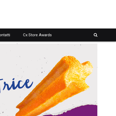
ntatti
Cx Store Awards