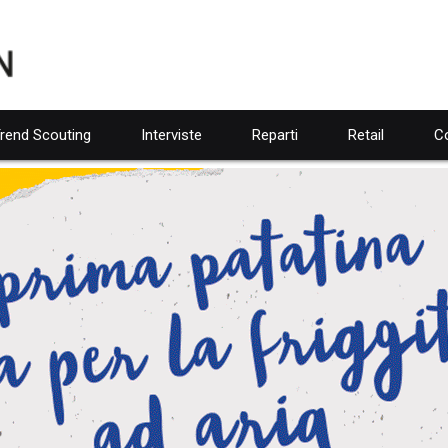
rend Scouting
Interviste
Reparti
Retail
Co