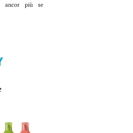
e ancor più se
e