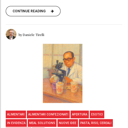
CONTINUE READING
by Daniele Tirelli
ALIMENTARI
ALIMENTARI CONFEZIONATI
APERTURA
ESOTICI
IN EVIDENZA
MEAL SOLUTIONS
NUOVE IDEE
PASTA, RISO, CEREALI