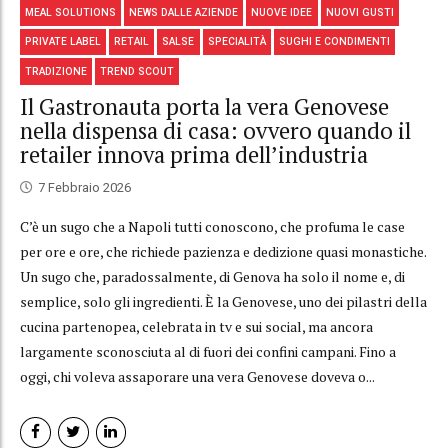
MEAL SOLUTIONS
NEWS DALLE AZIENDE
NUOVE IDEE
NUOVI GUSTI
PRIVATE LABEL
RETAIL
SALSE
SPECIALITÀ
SUGHI E CONDIMENTI
TRADIZIONE
TREND SCOUT
Il Gastronauta porta la vera Genovese
nella dispensa di casa: ovvero quando il
retailer innova prima dell’industria
7 Febbraio 2026
C’è un sugo che a Napoli tutti conoscono, che profuma le case
per ore e ore, che richiede pazienza e dedizione quasi monastiche.
Un sugo che, paradossalmente, di Genova ha solo il nome e, di
semplice, solo gli ingredienti. È la Genovese, uno dei pilastri della
cucina partenopea, celebrata in tv e sui social, ma ancora
largamente sconosciuta al di fuori dei confini campani. Fino a
oggi, chi voleva assaporare una vera Genovese doveva o...