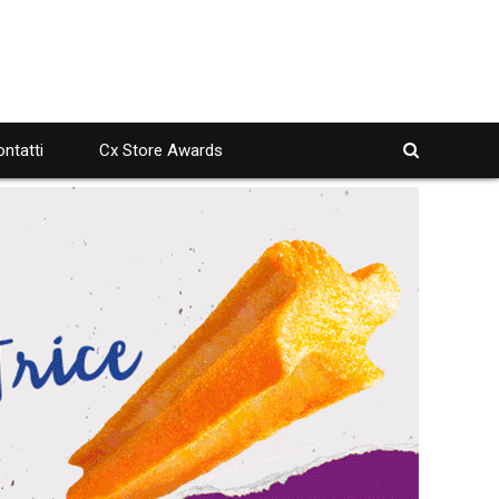
ntatti
Cx Store Awards