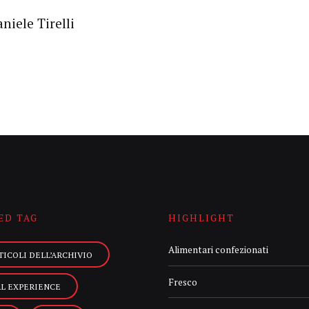
niele Tirelli
ED TAG
HIGHLIGHT
Alimentari confezionati
TICOLI DELL’ARCHIVIO
Fresco
AL EXPERIENCE