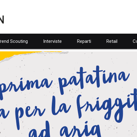
rend Scouting
Interviste
Reparti
Retail
Co