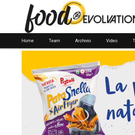
Home
Team
Archivio
Video
T