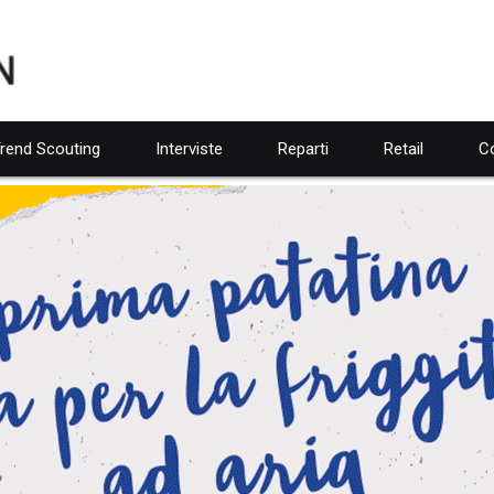
rend Scouting
Interviste
Reparti
Retail
Co