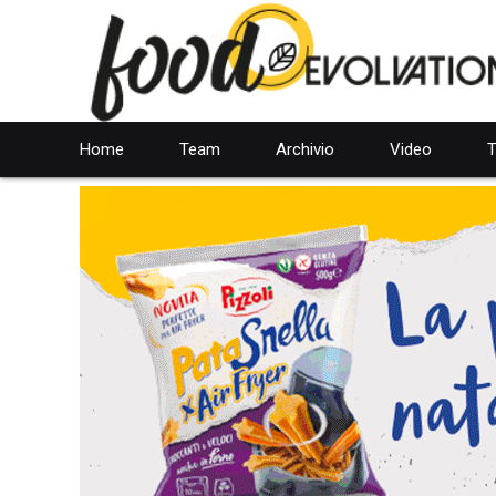
Home
Team
Archivio
Video
T