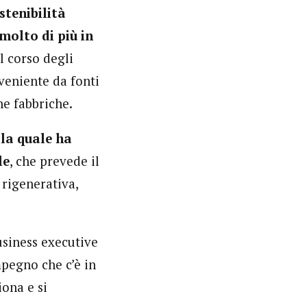
stenibilità
molto di più in
el corso degli
veniente da fonti
ne fabbriche.
la quale ha
le
, che prevede il
 rigenerativa,
usiness executive
mpegno che c’è in
iona e si