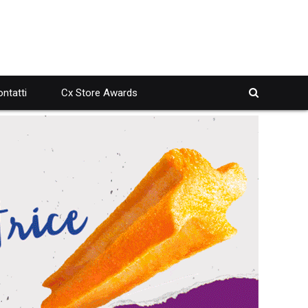
ntatti
Cx Store Awards