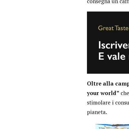
consegna un caffè
Oltre alla cam
your world”
che
stimolare i consu
pianeta.