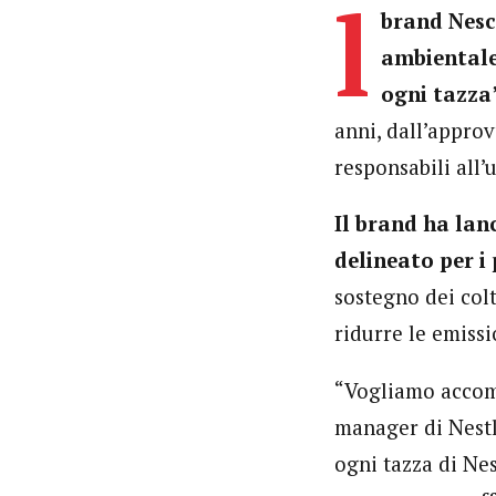
l
brand Nesc
ambientale
ogni tazza
anni, dall’appro
responsabili all’
Il brand ha la
delineato per i 
sostegno dei colt
ridurre le emissi
“Vogliamo accom
manager di Nestlé
ogni tazza di Nes