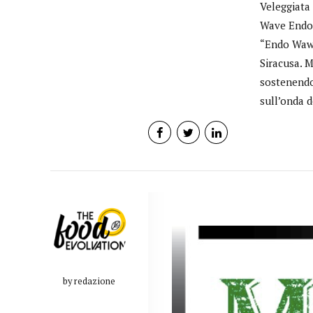
Veleggiata
Wave Endome
“Endo Wawe:
Siracusa. M
sostenendo 
sull’onda de
by redazione