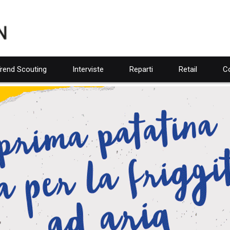
rend Scouting
Interviste
Reparti
Retail
Co