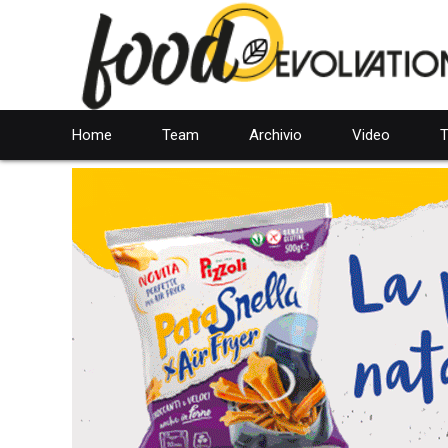
Home
Team
Archivio
Video
T