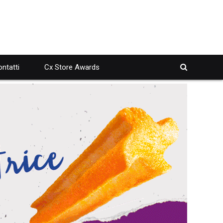
ntatti
Cx Store Awards