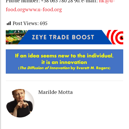
Phone number: +38 063 780 28 90. e-mail:
nk@u-
food.org
www.u-food.org
Post Views:
695
Marilde Motta