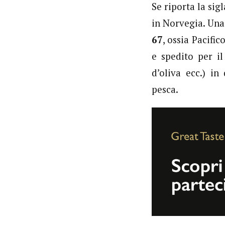
Se riporta la sig
in Norvegia. Una
67
, ossia Pacifi
e spedito per il
d’oliva ecc.) i
pesca.