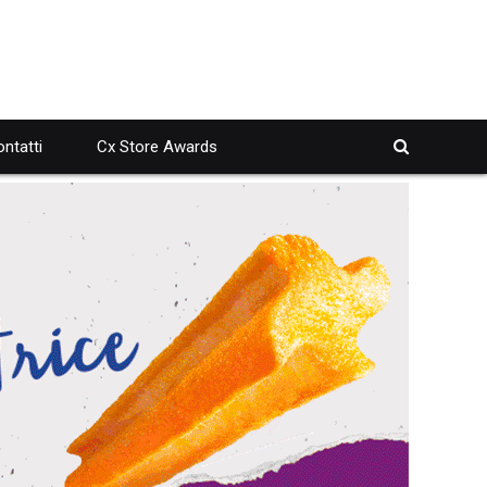
ntatti
Cx Store Awards