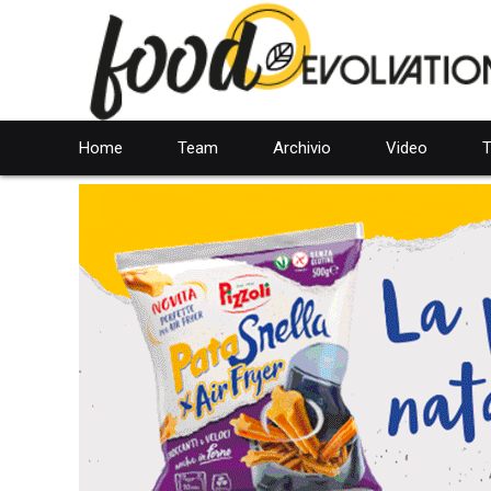
Home
Team
Archivio
Video
T