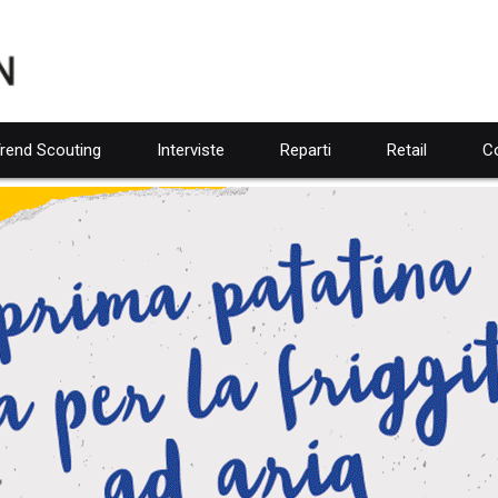
rend Scouting
Interviste
Reparti
Retail
Co