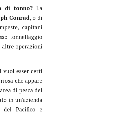
a di tonno?
La
eph Conrad
, o di
empeste, capitani
osso tonnellaggio
 altre operazioni
i vuol esser certi
eriosa che appare
area di pesca del
ato in un’azienda
 del Pacifico e