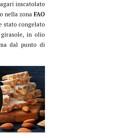
agari inscatolato
to nella zona
FAO
re stato congelato
girasole, in olio
ima dal punto di