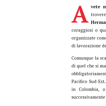
A
vete 
trover
Herma
coraggiosi o qua
organizzate come
di lavorazione de
Comunque la scato
di quel che si m
obbligatoriament
Pacifico Sud-Est
in Colombia, o
successivamente 