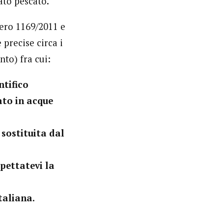
ato pescato.
mero 1169/2011 e
precise circa i
nto) fra cui:
tifico
ato in acque
 sostituita dal
pettatevi la
taliana.