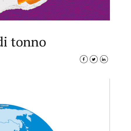
 di tonno
Interviste
PODCAST
WEBINAR