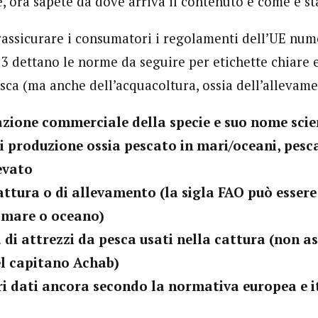
e, ora sapete da dove arriva il contenuto e come è st
rassicurare i consumatori i regolamenti dell’UE nu
 dettano le norme da seguire per etichette chiare e 
sca (ma anche dell’acquacoltura, ossia dell’allevame
ione commerciale della specie e suo nome scien
 produzione ossia pescato in mari/oceani, pesc
levato
attura o di allevamento (la sigla FAO può essere
 mare o oceano)
 di attrezzi da pesca usati nella cattura (non as
el capitano Achab)
ri dati ancora secondo la normativa europea e i