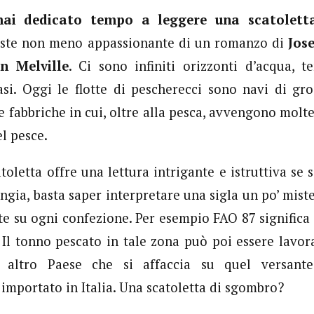
mai dedicato tempo a leggere una scatolett
este non meno appassionante di un romanzo di
Jos
n Melville
. Ci sono infiniti orizzonti d’acqua, t
si. Oggi le flotte di pescherecci sono navi di gr
 fabbriche in cui, oltre alla pesca, avvengono molte
l pesce.
letta offre una lettura intrigante e istruttiva se s
angia, basta saper interpretare una sigla un po’ mist
e su ogni confezione. Per esempio FAO 87 significa 
. Il tonno pescato in tale zona può poi essere lavor
 altro Paese che si affaccia su quel versante
importato in Italia. Una scatoletta di sgombro?