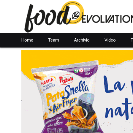
Home
Team
Archivio
Video
T