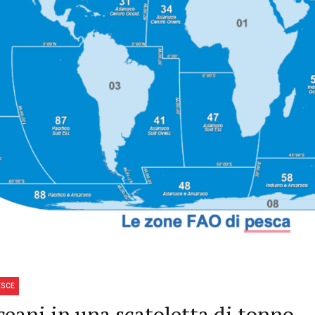
ESCE
ceani in una scatoletta di tonno