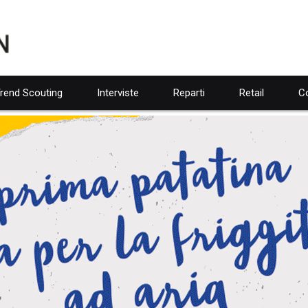
rend Scouting
Interviste
Reparti
Retail
Co