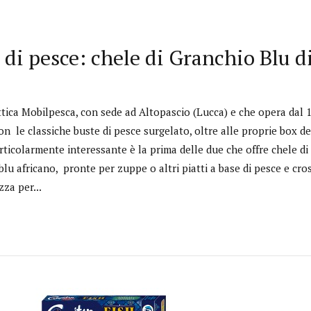
i di pesce: chele di Granchio Blu 
ttica Mobilpesca, con sede ad Altopascio (Lucca) e che opera dal 1
on le classiche buste di pesce surgelato, oltre alle proprie box d
rticolarmente interessante è la prima delle due che offre chele 
lu africano, pronte per zuppe o altri piatti a base di pesce e crost
zza per...