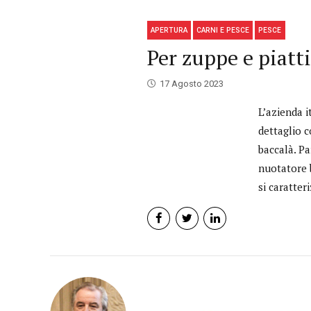
APERTURA
CARNI E PESCE
PESCE
Per zuppe e piatt
17 Agosto 2023
L’azienda i
dettaglio c
baccalà. Pa
nuotatore b
si caratteri