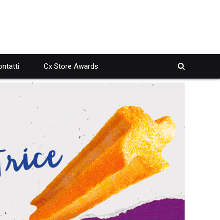
ntatti
Cx Store Awards