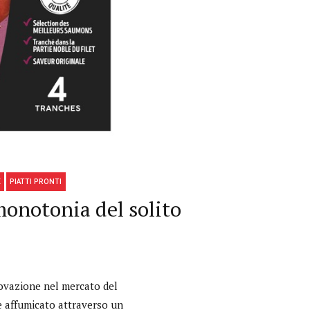
E
PIATTI PRONTI
monotonia del solito
ovazione nel mercato del
e affumicato attraverso un