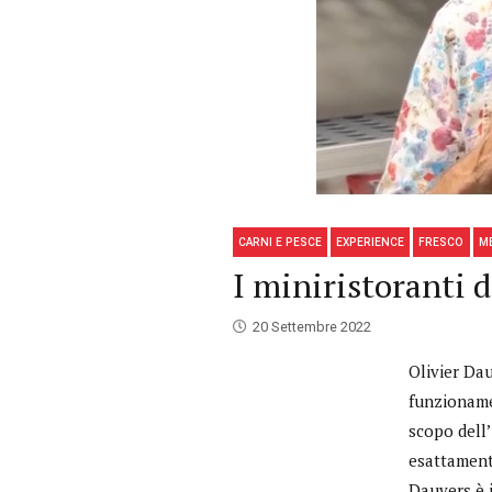
CARNI E PESCE
EXPERIENCE
FRESCO
M
I miniristoranti 
20 Settembre 2022
Olivier Dau
funzionamen
scopo dell’
esattamente
Dauvers è 