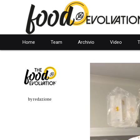
Home
Team
Archivio
Video
T
by redazione