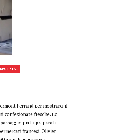
IDEO RETAIL
Clermont Ferrand per mostrarci il
Interviste
rni confezionate fresche. Lo
PODCAST
 passaggio piatti preparati
ermercati francesi. Olivier
WEBINAR
0 anni di esperienza...