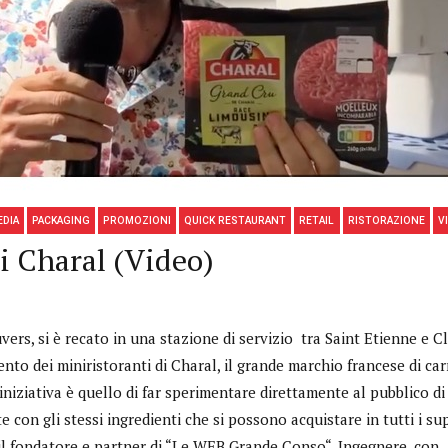
EDIA
PACKAGING
PROMOZIONI
QUICK RESTAURANT
RETAIL
RISTORAZIONE
V
di Charal (Video)
vers, si è recato in una stazione di servizio tra Saint Etienne e 
to dei miniristoranti di Charal, il grande marchio francese di ca
iniziativa è quello di far sperimentare direttamente al pubblico di
 con gli stessi ingredienti che si possono acquistare in tutti i sup
il fondatore e partner di “Le WEB Grande Conso“, Ingegnere, con 3