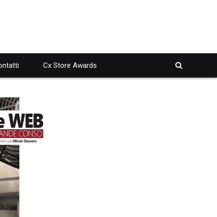
ntatti
Cx Store Awards