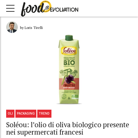
by Loris Tirelli
OLI
PACKAGING
TREND
Soléou: l’olio di oliva biologico presente
nei supermercati francesi