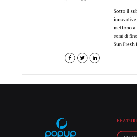
Sotto il su
innovative 
mettono a d
semi di fin
Sun Fresh I
FEATUR
GLI AR