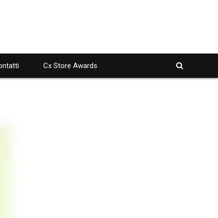
ntatti
Cx Store Awards