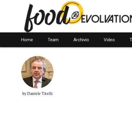
Home
Team
Archivio
Video
T
by Daniele Tirelli