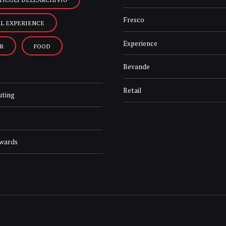
Fresco
AL EXPERIENCE
Experience
R
FOOD
Bevande
Retail
uting
Awards