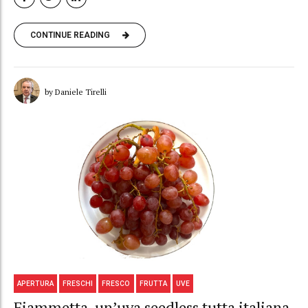
CONTINUE READING
by Daniele Tirelli
APERTURA
FRESCHI
FRESCO
FRUTTA
UVE
Fiammetta, un’uva seedless tutta italiana