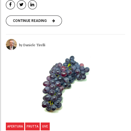
CONTINUE READING
by Daniele Tirelli
APERTURA
FRUTTA
UVE