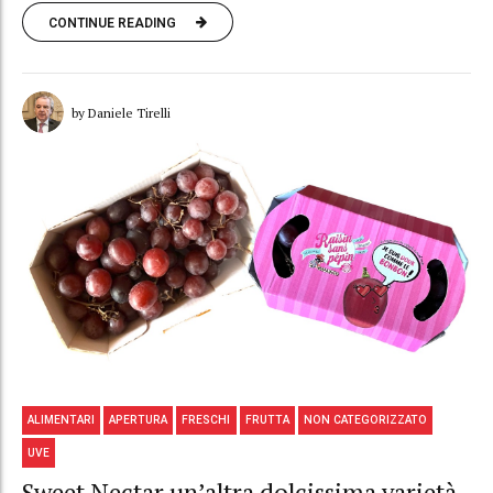
CONTINUE READING
by Daniele Tirelli
ALIMENTARI
APERTURA
FRESCHI
FRUTTA
NON CATEGORIZZATO
UVE
Sweet Nectar un’altra dolcissima varietà