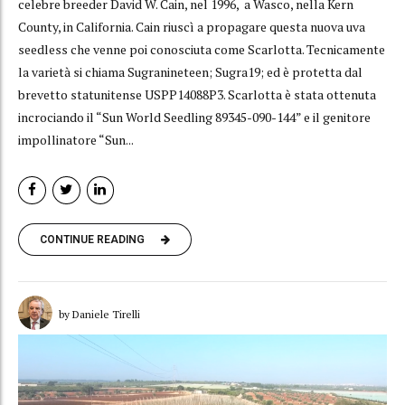
celebre breeder David W. Cain, nel 1996, a Wasco, nella Kern
County, in California. Cain riuscì a propagare questa nuova uva
seedless che venne poi conosciuta come Scarlotta. Tecnicamente
la varietà si chiama Sugranineteen; Sugra19; ed è protetta dal
brevetto statunitense USPP14088P3. Scarlotta è stata ottenuta
incrociando il “Sun World Seedling 89345-090-144” e il genitore
impollinatore “Sun...
CONTINUE READING
by Daniele Tirelli