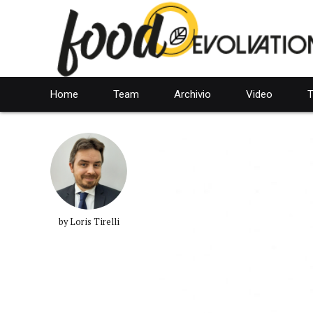
Home
Team
Archivio
Video
T
by Loris Tirelli