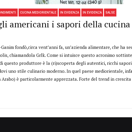
ONDIMENTI
CUCINA MEDIORIENTALE
IN EVIDENZA
IN EVIDENZA
SALSE
gli americani i sapori della cucina
anim fondò,circa vent’anni fa, un’azienda alimentare, che ha sede
olis, chiamandola Grlk. Come si intuisce questo acronimo sottinte
 di questo produttore è la (ri)scoperta degli autentici, ricchi sapor
vi uno stile culinario moderno. In quel paese mediorientale, infat
in Arabo) è particolarmente apprezzata. Forte del trend in crescita 