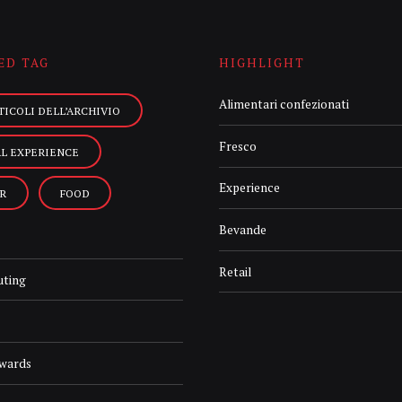
ED TAG
HIGHLIGHT
Alimentari confezionati
TICOLI DELL’ARCHIVIO
Fresco
AL EXPERIENCE
Experience
R
FOOD
Bevande
Retail
uting
Awards