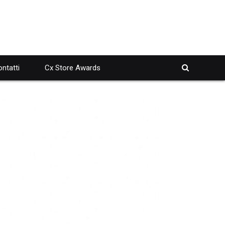
ntatti
Cx Store Awards