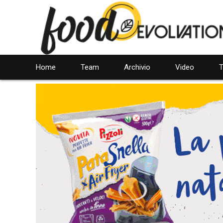
Home
Team
Archivio
Video
T