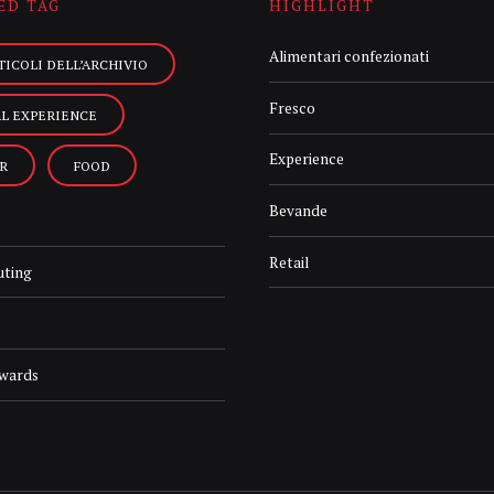
ED TAG
HIGHLIGHT
Alimentari confezionati
TICOLI DELL’ARCHIVIO
Fresco
AL EXPERIENCE
Experience
R
FOOD
Bevande
Retail
uting
Awards