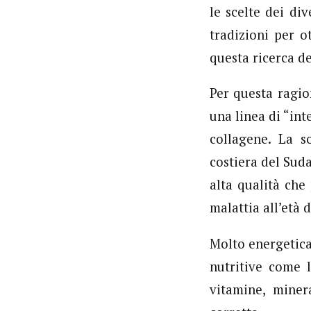
le scelte dei div
tradizioni per o
questa ricerca de
Per questa ragio
una linea di “int
collagene. La s
costiera del Sud
alta qualità che
malattia all’età d
Molto energetica
nutritive come
vitamine, miner