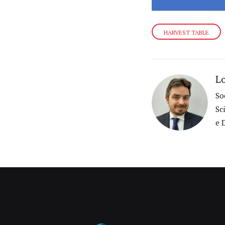
HARVEST TABLE
Lo
So
Sc
e 