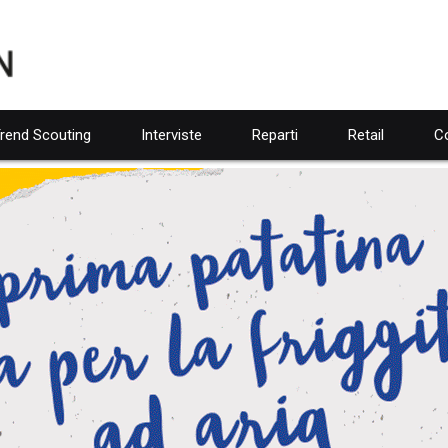
rend Scouting
Interviste
Reparti
Retail
Co