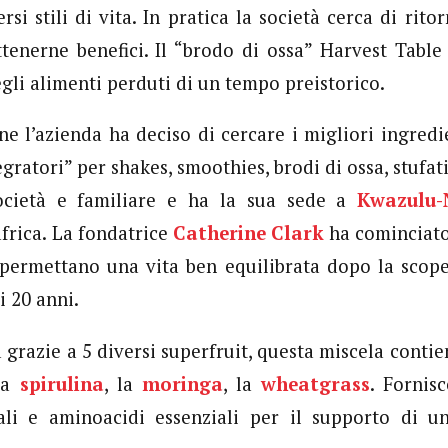
ersi stili di vita. In pratica la società cerca di rito
ttenerne benefici. Il “brodo di ossa” Harvest Tabl
gli alimenti perduti di un tempo preistorico.
ne l’azienda ha deciso di cercare i migliori ingredie
egratori” per shakes, smoothies, brodi di ossa, stufati
ocietà e familiare e ha la sua sede a
Kwazulu-
africa. La fondatrice
Catherine Clark
ha cominciato 
 permettano una vita ben equilibrata dopo la scop
i 20 anni.
 grazie a 5 diversi superfruit, questa miscela contie
 la
spirulina
, la
moringa
, la
wheatgrass
. Fornis
ali e aminoacidi essenziali per il supporto di u