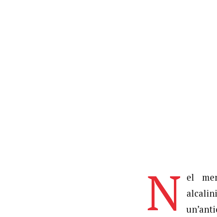
N
el mer
alcali
un’anti