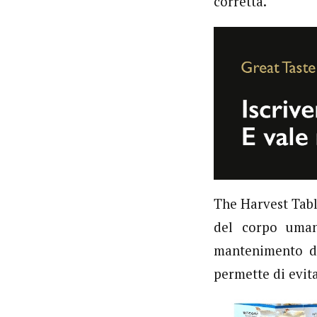
corretta.
The Harvest Table
del corpo uma
mantenimento di 
permette di evit