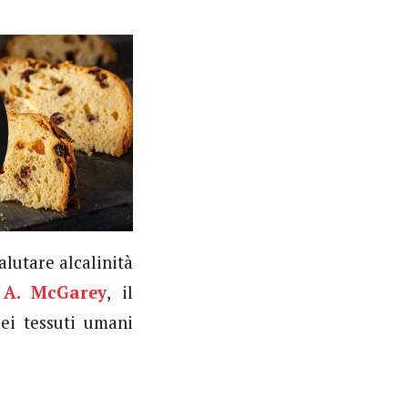
alutare alcalinità
 A. McGarey
, il
dei tessuti umani