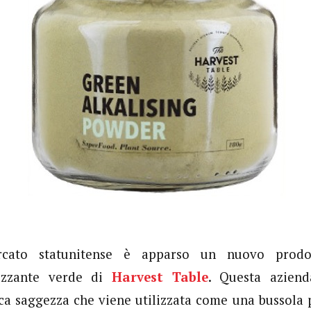
cato statunitense è apparso un nuovo prodot
nizzante verde di
Harvest Table
. Questa aziend
ca saggezza che viene utilizzata come una bussola p