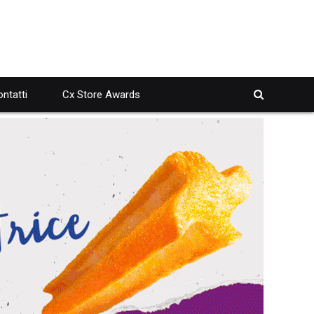
ntatti
Cx Store Awards