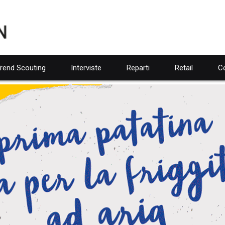
rend Scouting
Interviste
Reparti
Retail
Co