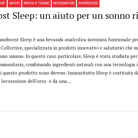
CHE
INFUSI
INFUSI E TISANE
INTEGRATORI
SUPERFOOD
 Sleep: un aiuto per un sonno ri
oboost Sleep è una bevanda analcolica isotonica funzionale pro
ollective, specializzata in prodotti innovativi e salutistici che m
smo umano. In questo caso particolare, Sleep è stata studiata per
immunitario, combinando ingredienti naturali con una tecnologia i
di questo prodotto sono diverse. Innanzitutto Sleep è costituita 
 lavorazione dell’orzo e da una...