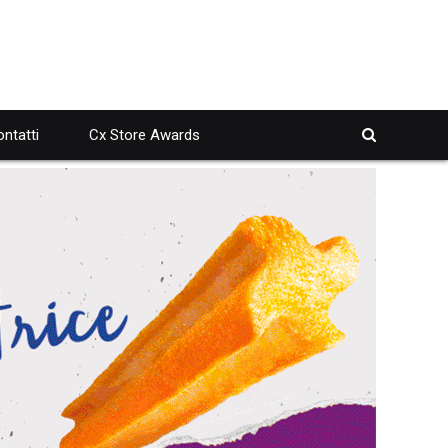
ntatti
Cx Store Awards