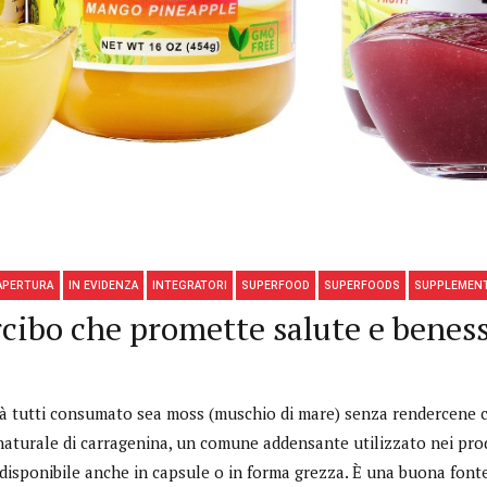
APERTURA
IN EVIDENZA
INTEGRATORI
SUPERFOOD
SUPERFOODS
SUPPLEMEN
rcibo che promette salute e benes
à tutti consumato sea moss (muschio di mare) senza rendercene c
aturale di carragenina, un comune addensante utilizzato nei prodot
 disponibile anche in capsule o in forma grezza. È una buona fonte