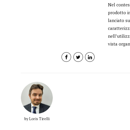
Nel contest
prodotto in
lanciato s
caratterizz
nell’utiliz
vista organ
by Loris Tirelli