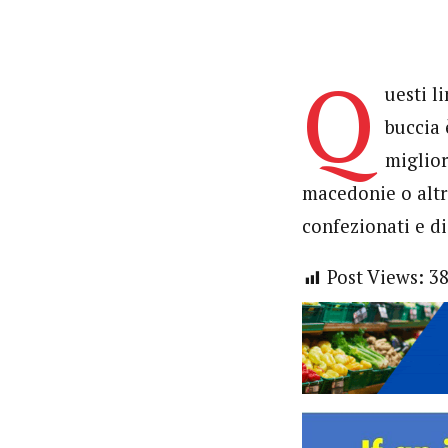
Q
uesti l
buccia 
miglior
macedonie o altri
confezionati e di
Post Views:
3