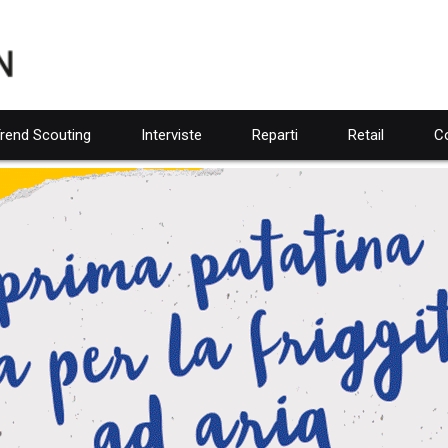
rend Scouting
Interviste
Reparti
Retail
Co