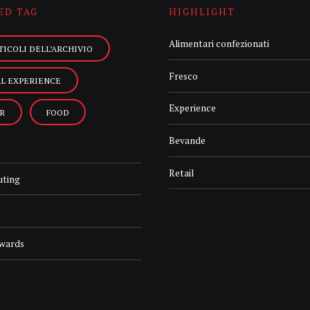
ED TAG
HIGHLIGHT
Alimentari confezionati
TICOLI DELL’ARCHIVIO
Fresco
AL EXPERIENCE
Experience
R
FOOD
Bevande
Retail
uting
Awards