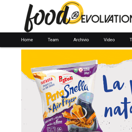
Home
Team
Archivio
Video
T