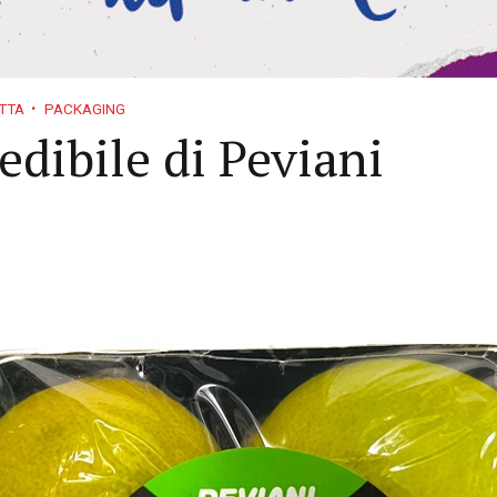
TTA
PACKAGING
edibile di Peviani