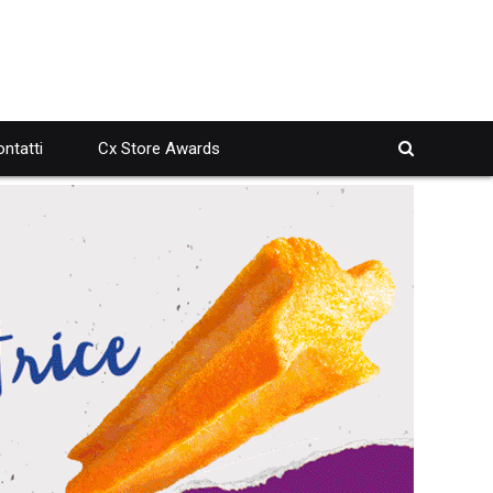
ntatti
Cx Store Awards