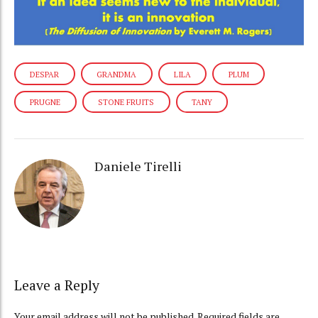
DESPAR
GRANDMA
LILA
PLUM
PRUGNE
STONE FRUITS
TANY
Daniele Tirelli
Leave a Reply
Your email address will not be published. Required fields are