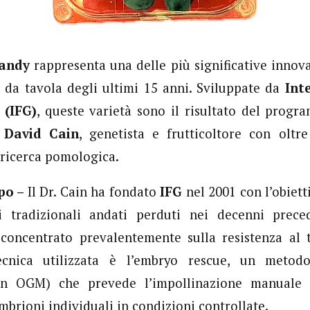
andy
rappresenta una delle più significative innova
 da tavola degli ultimi 15 anni. Sviluppate da
Int
 (IFG)
, queste varietà sono il risultato del prog
.
David Cain
, genetista e frutticoltore con oltr
 ricerca pomologica.
ppo –
Il Dr. Cain ha fondato
IFG
nel 2001 con l’obiett
ci tradizionali andati perduti nei decenni prece
 concentrato prevalentemente sulla resistenza al t
tecnica utilizzata è l’embryo rescue, un metod
non OGM) che prevede l’impollinazione manuale c
mbrioni individuali in condizioni controllate.