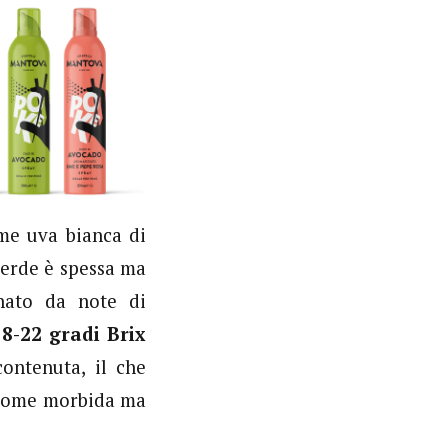
me uva bianca di
verde è spessa ma
inato da note di
18-22 gradi Brix
contenuta, il che
a come morbida ma