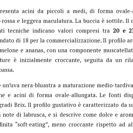
esenta acini da piccoli a medi, di forma ovale-
-rossa e leggera maculatura. La buccia è sottile. Il 
nti tecniche indicano valori compresi tra
20 e 2
ato di 18 per la commercializzazione. Il profilo 
, melone e ananas, con una componente muscatellat
xture è inizialmente croccante, seguita da un rila
bassa.
 un’uva nera-bluastra a maturazione medio-tardiva
e e acini di forma ovale-allungata. Le fonti disp
gradi Brix. Il profilo gustativo è caratterizzato da 
 note di labrusca, e si descrive come dolce e arom
finita “soft-eating”, meno croccante rispetto ad al