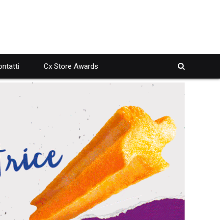
ntatti
Cx Store Awards