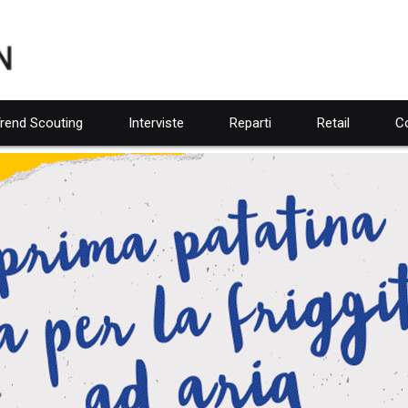
rend Scouting
Interviste
Reparti
Retail
Co