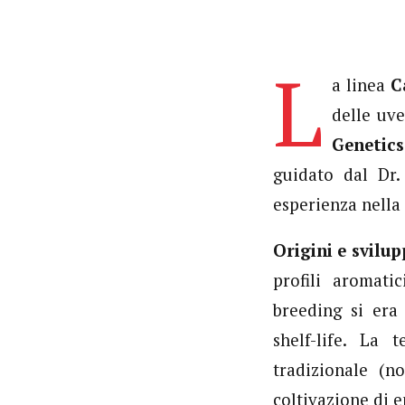
L
a linea
C
delle uve
Genetics
guidato dal Dr
esperienza nella
Origini e svilu
profili aromati
breeding si era
shelf-life. La 
tradizionale (
coltivazione di e