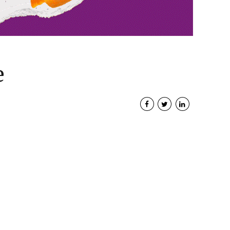
e
Interviste
PODCAST
WEBINAR