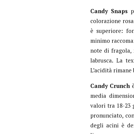
Candy Snaps
pr
colorazione rosa
è superiore: fo
minimo raccomand
note di fragola
labrusca. La te
L’acidità rimane 
Candy Crunch
è
media dimension
valori tra 18-23 
pronunciato, con
degli acini è de