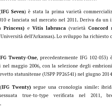
(
IFG Seven
) è stata la prima varietà commercializ
010 e lanciata sul mercato nel 2011. Deriva da un 
tà
Princess)
e
Vitis labrusca
(varietà
Concord
n
Università dell’Arkansas). Lo sviluppo ha richiesto o
IFG Twenty-One
, precedentemente IFG 102-053) è
ti nel maggio 2006, con la selezione degli embrioni 
revetto statunitense (USPP PP26541) nel giugno 2014
(
IFG Twenty)
segue una cronologia simile: ibrid
sessuata true-to-type verificata nel 2011, br
.