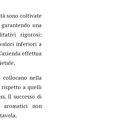
età sono coltivate
i, garantendo una
tativi rigorosi:
alori inferiori a
’azienda effettua
ietale.
 collocano nella
rispetto a quelli
s. Il successo di
i aromatici non
tavola.