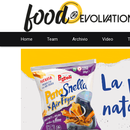
Home
Team
Archivio
Video
T