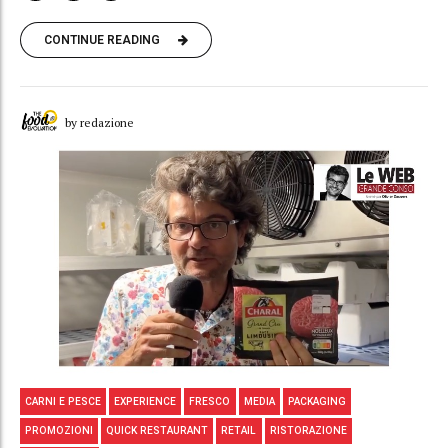
CONTINUE READING
by redazione
CARNI E PESCE
EXPERIENCE
FRESCO
MEDIA
PACKAGING
PROMOZIONI
QUICK RESTAURANT
RETAIL
RISTORAZIONE