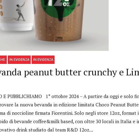
CHE
IN EVIDENZA
IN EVIDENZA
anda peanut butter crunchy e Lim
E PUBBLICHIAMO 1° ottobre 2024 – A partire da oggi e solo fin
provare la nuova bevanda in edizione limitata Choco Peanut Butte
a di noccioline firmata Fiorentini. Solo negli store 12oz, format 
pido di bevande coffee&milk based, con oltre 30 locali in Italia e i
ovativo drink studiato dal team R&D 12oz...