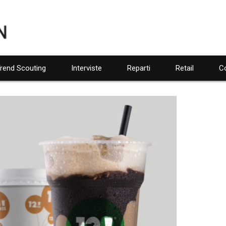
rend Scouting
Interviste
Reparti
Retail
Co