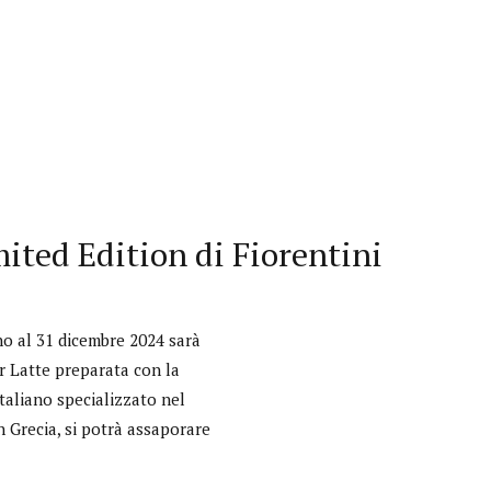
ited Edition di Fiorentini
o al 31 dicembre 2024 sarà
r Latte preparata con la
Interviste
italiano specializzato nel
n Grecia, si potrà assaporare
PODCAST
WEBINAR