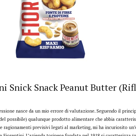
ni Snick Snack Peanut Butter (Rifl
essione nasce da un mio errore di valutazione. Seguendo il princip
 del possibile) qualunque prodotto alimentare che abbia caratteris
e ragionamenti previsivi legati al marketing, mi ha incuriosito u
a Fiorentini. L’azienda torinese fondata nel 1918 si caratterizza (