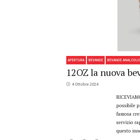
APERTURA
BEVANDE
BEVANDE ANALCOLI
12OZ la nuova bev
4 Ottobre 2024
RICEVIAMO 
possibile 
famosa crem
servizio ra
questo inn