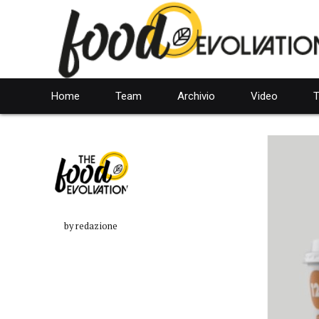
Home
Team
Archivio
Video
T
by redazione