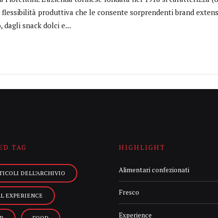
flessibilità produttiva che le consente sorprendenti brand exten
, dagli snack dolci e...
ED TAG
HIGHLIGHT
Alimentari confezionati
TICOLI DELL’ARCHIVIO
Fresco
AL EXPERIENCE
Experience
R
FOOD