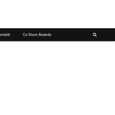
ntatti
Cx Store Awards