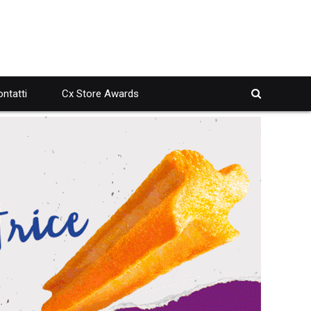
ntatti
Cx Store Awards