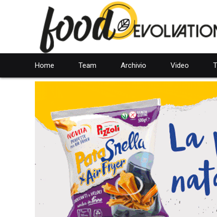
Home
Team
Archivio
Video
T