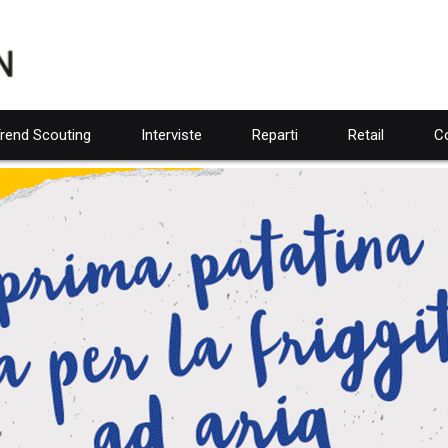
rend Scouting
Interviste
Reparti
Retail
Co