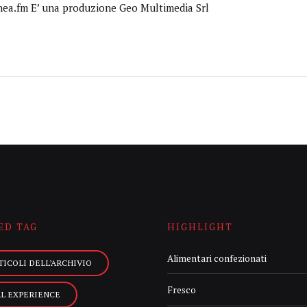
nea.fm E’ una produzione Geo Multimedia Srl
ED TAG
HIGHLIGHT
Alimentari confezionati
TICOLI DELL’ARCHIVIO
Fresco
AL EXPERIENCE