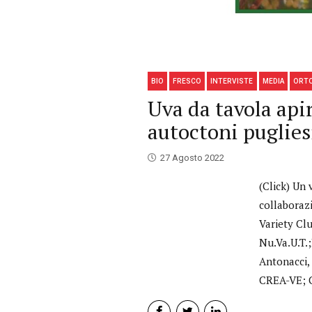
BIO
FRESCO
INTERVISTE
MEDIA
ORT
Uva da tavola api
autoctoni puglies
27 Agosto 2022
(Click) Un 
collaborazi
Variety Cl
Nu.Va.U.T.
Antonacci,
CREA-VE; Co