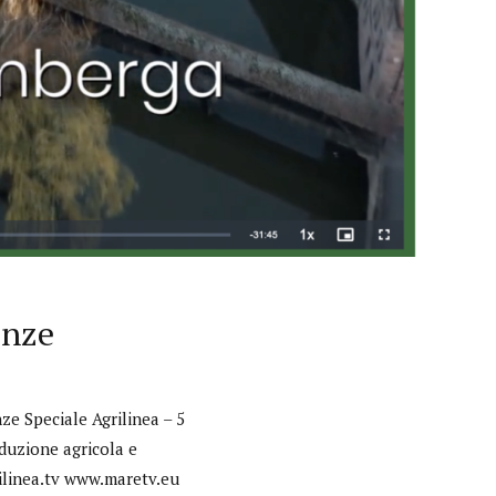
onze
e Speciale Agrilinea – 5
duzione agricola e
rilinea.tv www.maretv.eu