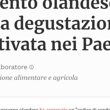
 il governo olandese
ha approvato
un “codice di condo