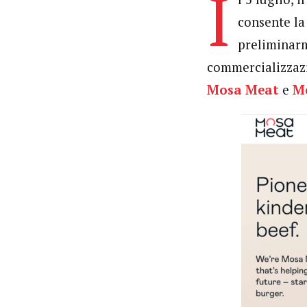
I
consente la
preliminarm
commercializzazi
Mosa Meat
e
M