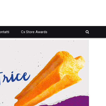
ntatti
Cx Store Awards