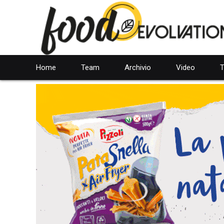
Home
Team
Archivio
Video
T