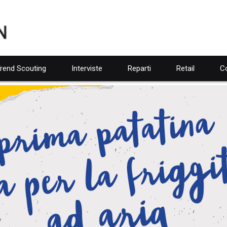
rend Scouting
Interviste
Reparti
Retail
Co