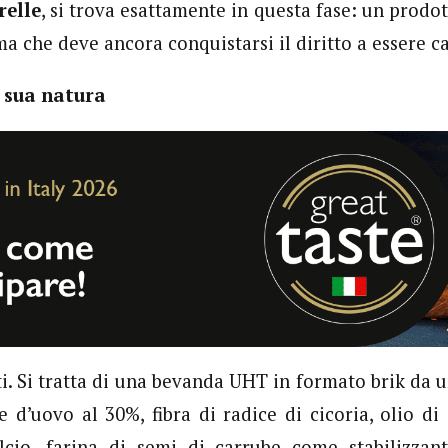
relle
, si trova esattamente in questa fase: un prodot
 ma che deve ancora conquistarsi il diritto a essere c
a sua natura
ti. Si tratta di una bevanda UHT in formato brik da u
 d’uovo al 30%, fibra di radice di cicoria, olio di 
lcio, farina di semi di carrube come stabilizzan