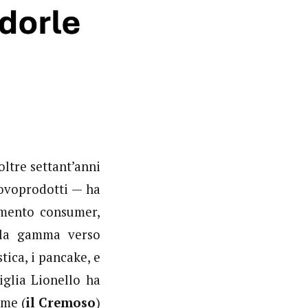
oltre settant’anni
 ovoprodotti — ha
mento consumer,
 la gamma verso
tica, i pancake, e
glia Lionello ha
ume (
il Cremoso
)