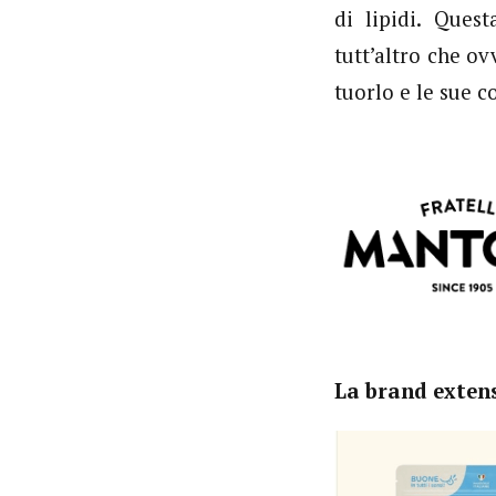
di lipidi. Ques
tutt’altro che o
tuorlo e le sue c
La brand extens