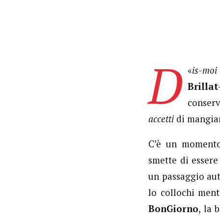
D
«
is-moi
Brillat
conserv
accetti
di mangiare
C’è un momento,
smette di esser
un passaggio aut
lo collochi ment
BonGiorno
, la