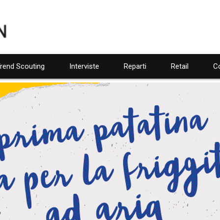
rend Scouting
Interviste
Reparti
Retail
Co