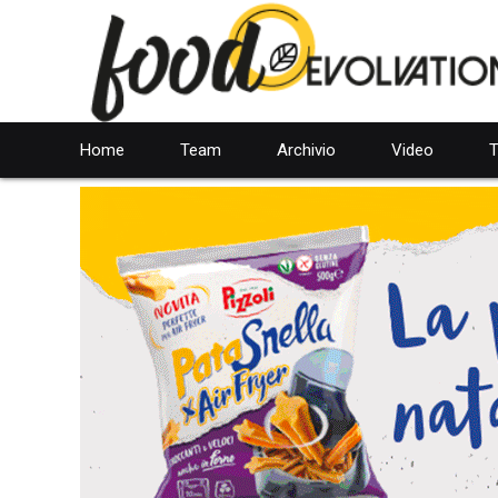
Home
Team
Archivio
Video
T