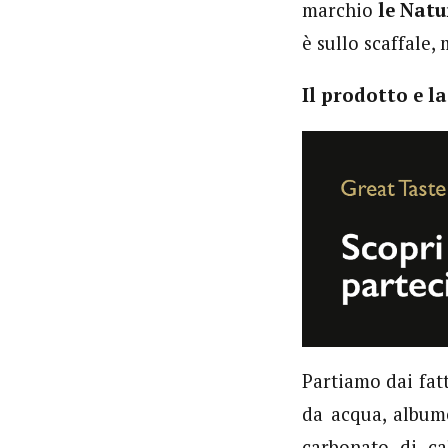
marchio
le Natu
è sullo scaffale,
Il prodotto e l
Partiamo dai fat
da acqua, albume
carbonato di ca