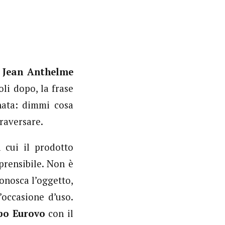
a
Jean Anthelme
li dopo, la frase
nata: dimmi cosa
traversare.
 cui il prodotto
rensibile. Non è
onosca l’oggetto,
’occasione d’uso.
po Eurovo
con il