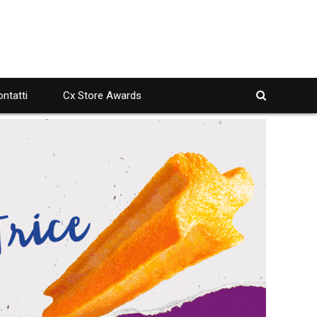
ntatti
Cx Store Awards