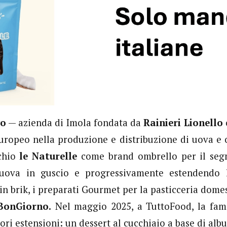
vo
— azienda di Imola fondata da
Rainieri Lionello
europeo nella produzione e distribuzione di uova e
rchio
le Naturelle
come brand ombrello per il seg
 uova in guscio e progressivamente estendendo
in brik, i preparati Gourmet per la pasticceria domes
BonGiorno.
Nel maggio 2025, a TuttoFood, la fami
ori estensioni: un dessert al cucchiaio a base di alb