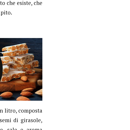
to che esiste, che
apito.
n litro, composta
semi di girasole,
te, sale e aroma