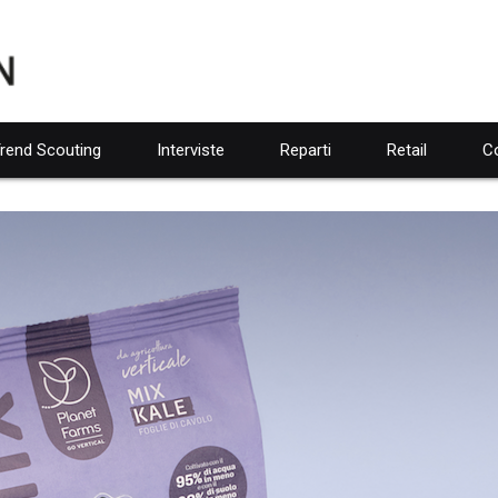
rend Scouting
Interviste
Reparti
Retail
Co