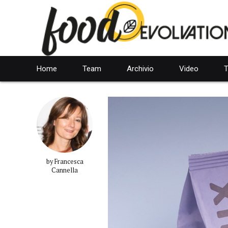
Home
Team
Archivio
Video
T
by Francesca
Cannella