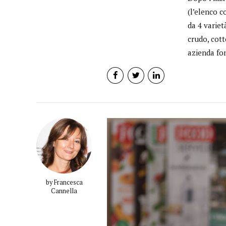
(l’elenco c
da 4 variet
crudo, cott
azienda fon
by Francesca
Cannella