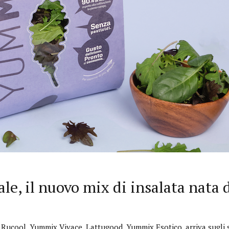
e, il nuovo mix di insalata nata d
 Rucool, Yummix Vivace, Lattugood, Yummix Esotico, arriva sugli s