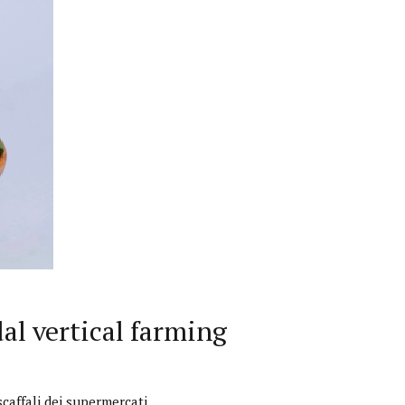
Interviste
al vertical farming
PODCAST
WEBINAR
caffali dei supermercati