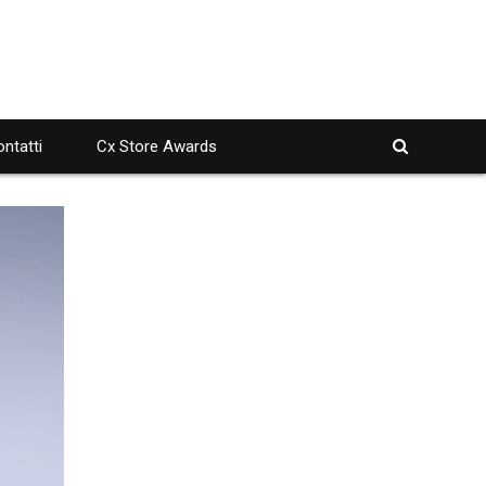
ntatti
Cx Store Awards