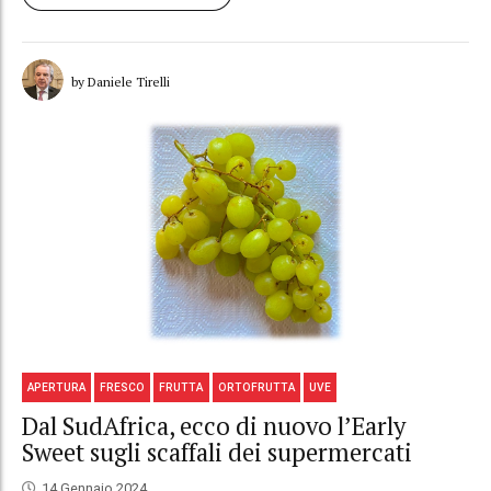
by Daniele Tirelli
APERTURA
FRESCO
FRUTTA
ORTOFRUTTA
UVE
Dal SudAfrica, ecco di nuovo l’Early
Sweet sugli scaffali dei supermercati
14 Gennaio 2024