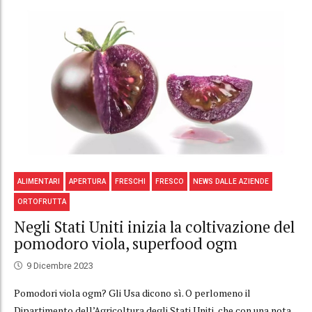
ALIMENTARI
APERTURA
FRESCHI
FRESCO
NEWS DALLE AZIENDE
ORTOFRUTTA
Negli Stati Uniti inizia la coltivazione del
pomodoro viola, superfood ogm
9 Dicembre 2023
Pomodori viola ogm? Gli Usa dicono sì. O perlomeno il
Dipartimento dell’Agricoltura degli Stati Uniti, che con una nota