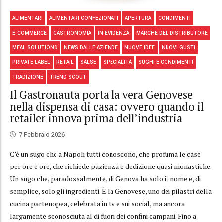
ALIMENTARI
ALIMENTARI CONFEZIONATI
APERTURA
CONDIMENTI
E-COMMERCE
GASTRONOMIA
IN EVIDENZA
MARCHE DEL DISTRIBUTORE
MEAL SOLUTIONS
NEWS DALLE AZIENDE
NUOVE IDEE
NUOVI GUSTI
PRIVATE LABEL
RETAIL
SALSE
SPECIALITÀ
SUGHI E CONDIMENTI
TRADIZIONE
TREND SCOUT
Il Gastronauta porta la vera Genovese
nella dispensa di casa: ovvero quando il
retailer innova prima dell’industria
7 Febbraio 2026
C’è un sugo che a Napoli tutti conoscono, che profuma le case
per ore e ore, che richiede pazienza e dedizione quasi monastiche.
Un sugo che, paradossalmente, di Genova ha solo il nome e, di
semplice, solo gli ingredienti. È la Genovese, uno dei pilastri della
cucina partenopea, celebrata in tv e sui social, ma ancora
largamente sconosciuta al di fuori dei confini campani. Fino a