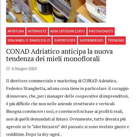
APERTURA
INTERVISTE
NON CATEGORIZZATO
PROTAGONISTI
SPALMABILI E SNACK DOLCI
SUPERFOODS
SUPERMERCATI
TRENDING
CONAD Adriatico anticipa la nuova
tendenza dei mieli monoflorali
6 Giugno 2023
Il direttore commerciale e marketing di CONAD Adriatico,
Federico Stanghetta, ad una cosa tiene in particolare: il coraggio
di innovare, che, per i manager delle cooperative di imprenditori,
è più difficile che non nelle aziende strutturate e verticali.
Bisogna convincere i soci, e convincerli in base ai profitti reali,
non di quelli demandati al futuro. Ovviamente, tutto diventa più
agevole se le “idee bizzarre” del passato si sono rivelate giuste e
redditizie. Dopo la dry-aged...