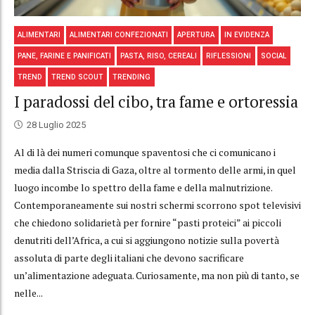
ALIMENTARI
ALIMENTARI CONFEZIONATI
APERTURA
IN EVIDENZA
PANE, FARINE E PANIFICATI
PASTA, RISO, CEREALI
RIFLESSIONI
SOCIAL
TREND
TREND SCOUT
TRENDING
I paradossi del cibo, tra fame e ortoressia
28 Luglio 2025
Al di là dei numeri comunque spaventosi che ci comunicano i
media dalla Striscia di Gaza, oltre al tormento delle armi, in quel
luogo incombe lo spettro della fame e della malnutrizione.
Contemporaneamente sui nostri schermi scorrono spot televisivi
che chiedono solidarietà per fornire “pasti proteici” ai piccoli
denutriti dell’Africa, a cui si aggiungono notizie sulla povertà
assoluta di parte degli italiani che devono sacrificare
un’alimentazione adeguata. Curiosamente, ma non più di tanto, se
nelle...