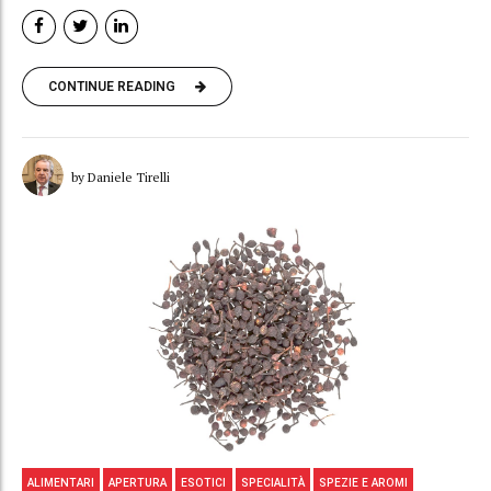
CONTINUE READING
by Daniele Tirelli
ALIMENTARI
APERTURA
ESOTICI
SPECIALITÀ
SPEZIE E AROMI