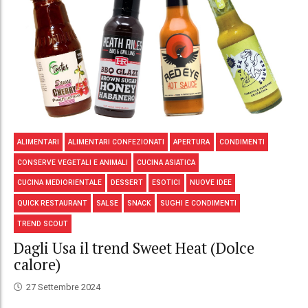
ALIMENTARI
ALIMENTARI CONFEZIONATI
APERTURA
CONDIMENTI
CONSERVE VEGETALI E ANIMALI
CUCINA ASIATICA
CUCINA MEDIORIENTALE
DESSERT
ESOTICI
NUOVE IDEE
QUICK RESTAURANT
SALSE
SNACK
SUGHI E CONDIMENTI
TREND SCOUT
Dagli Usa il trend Sweet Heat (Dolce
calore)
27 Settembre 2024