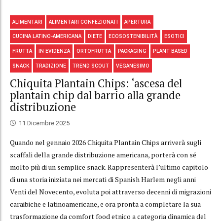
ALIMENTARI
ALIMENTARI CONFEZIONATI
APERTURA
CUCINA LATINO-AMERICANA
DIETE
ECOSOSTENIBILITÀ
ESOTICI
FRUTTA
IN EVIDENZA
ORTOFRUTTA
PACKAGING
PLANT BASED
SNACK
TRADIZIONE
TREND SCOUT
VEGANESIMO
Chiquita Plantain Chips: ‘ascesa del
plantain chip dal barrio alla grande
distribuzione
11 Dicembre 2025
Quando nel gennaio 2026 Chiquita Plantain Chips arriverà sugli
scaffali della grande distribuzione americana, porterà con sé
molto più di un semplice snack. Rappresenterà l’ultimo capitolo
di una storia iniziata nei mercati di Spanish Harlem negli anni
Venti del Novecento, evoluta poi attraverso decenni di migrazioni
caraibiche e latinoamericane, e ora pronta a completare la sua
trasformazione da comfort food etnico a categoria dinamica del