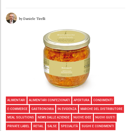
by Daniele Tirelli
ALIMENTARI
ALIMENTARI CONFEZIONATI
APERTURA
CONDIMENTI
E-COMMERCE
GASTRONOMIA
IN EVIDENZA
MARCHE DEL DISTRIBUTORE
MEAL SOLUTIONS
NEWS DALLE AZIENDE
NUOVE IDEE
NUOVI GUSTI
PRIVATE LABEL
RETAIL
SALSE
SPECIALITÀ
SUGHI E CONDIMENTI