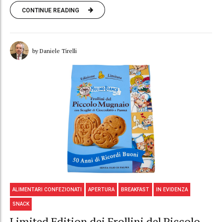
CONTINUE READING
by Daniele Tirelli
ALIMENTARI CONFEZIONATI
APERTURA
BREAKFAST
IN EVIDENZA
SNACK
Limited Edition dei Frollini del Piccolo