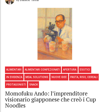
ALIMENTARI
ALIMENTARI CONFEZIONATI
APERTURA
ESOTICI
IN EVIDENZA
MEAL SOLUTIONS
NUOVE IDEE
PASTA, RISO, CEREALI
PROTAGONISTI
SNACK
Momofuku Ando: l’imprenditore
visionario giapponese che creò i Cup
Noodles