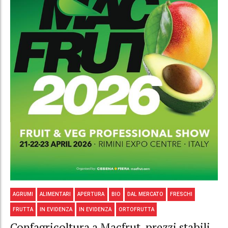
AGRUMI
ALIMENTARI
APERTURA
BIO
DAL MERCATO
FRESCHI
FRUTTA
IN EVIDENZA
IN EVIDENZA
ORTOFRUTTA
Confagricoltura a Macfrut, prezzi stabili