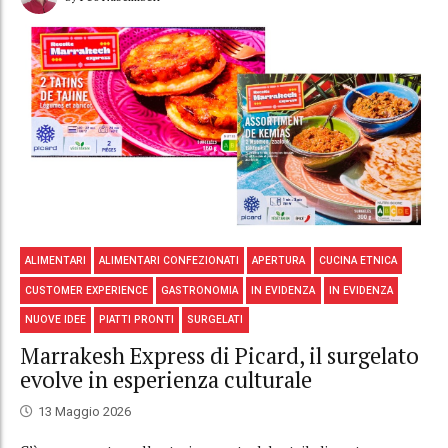
ALIMENTARI
ALIMENTARI CONFEZIONATI
APERTURA
CUCINA ETNICA
CUSTOMER EXPERIENCE
GASTRONOMIA
IN EVIDENZA
IN EVIDENZA
NUOVE IDEE
PIATTI PRONTI
SURGELATI
Marrakesh Express di Picard, il surgelato
evolve in esperienza culturale
13 Maggio 2026