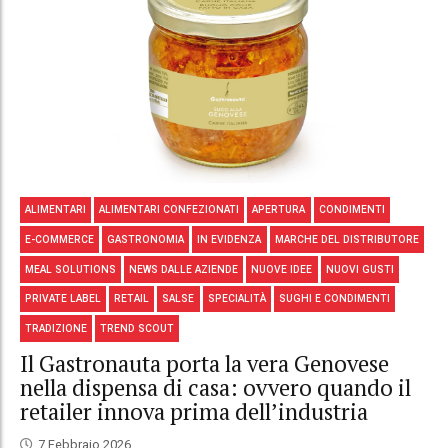
ALIMENTARI
ALIMENTARI CONFEZIONATI
APERTURA
CONDIMENTI
E-COMMERCE
GASTRONOMIA
IN EVIDENZA
MARCHE DEL DISTRIBUTORE
MEAL SOLUTIONS
NEWS DALLE AZIENDE
NUOVE IDEE
NUOVI GUSTI
PRIVATE LABEL
RETAIL
SALSE
SPECIALITÀ
SUGHI E CONDIMENTI
TRADIZIONE
TREND SCOUT
Il Gastronauta porta la vera Genovese
nella dispensa di casa: ovvero quando il
retailer innova prima dell’industria
7 Febbraio 2026