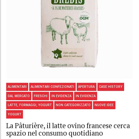
ALIMENTARI
ALIMENTARI CONFEZIONATI
APERTURA
CASE HISTORY
DAL MERCATO
FRESCHI
IN EVIDENZA
IN EVIDENZA
LATTE, FORMAGGI, YOGURT
NON CATEGORIZZATO
NUOVE IDEE
YOGURT
La Pâturière, il latte ovino francese cerca
spazio nel consumo quotidiano